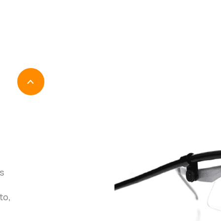
Dla nauki
Urządzenia
iMotions
Szkolenia
Prac
e
asses
us
to,