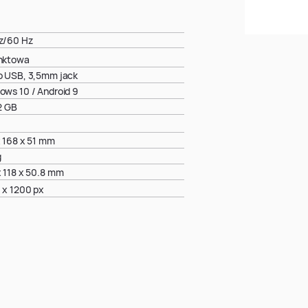
z/60 Hz
nktowa
o USB, 3,5mm jack
ows 10 / Android 9
2 GB
x 168 x 51 mm
g
x 118 x 50.8 mm
 x 1200 px