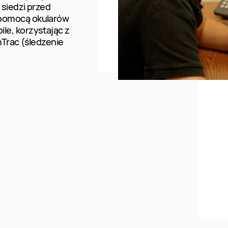
 siedzi przed
 pomocą okularów
le, korzystając z
mTrac (śledzenie