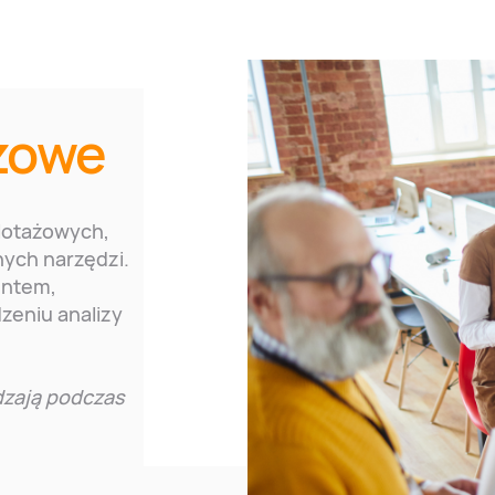
ażowe
lotażowych,
nych narzędzi.
entem,
eniu analizy
dzają podczas