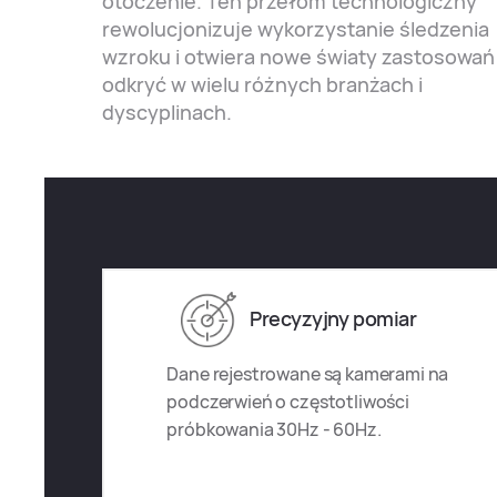
otoczenie. Ten przełom technologiczny
rewolucjonizuje wykorzystanie śledzenia
wzroku i otwiera nowe światy zastosowań 
odkryć w wielu różnych branżach i
dyscyplinach.
Precyzyjny pomiar
Dane rejestrowane są kamerami na
podczerwień o częstotliwości
próbkowania 30Hz - 60Hz.