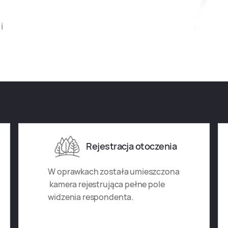
i
Rejestracja otoczenia
W oprawkach została umieszczona
kamera rejestrująca pełne pole
widzenia respondenta.