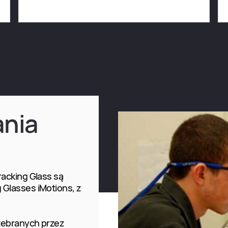
ania
racking Glass są
Glasses iMotions, z
 zebranych przez