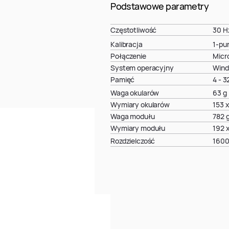
Podstawowe parametry
Częstotliwość
30 H
Kalibracja
1-pu
Połączenie
Micr
System operacyjny
Wind
Pamięć
4 - 3
Waga okularów
63 g
Wymiary okularów
153 
Waga modułu
782 
Wymiary modułu
192 
Rozdzielczość
1600