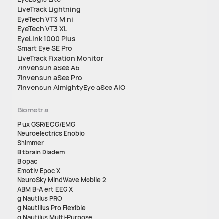
LiveTrack Lightning
EyeTech VT3 Mini
EyeTech VT3 XL
EyeLink 1000 Plus
Smart Eye SE Pro
LiveTrack Fixation Monitor
7invensun aSee A6
7invensun aSee Pro
7invensun AlmightyEye aSee AIO
Biometria
Plux GSR/ECG/EMG
Neuroelectrics Enobio
Shimmer
Bitbrain Diadem
Biopac
Emotiv Epoc X
NeuroSky MindWave Mobile 2
ABM B-Alert EEG X
g.Nautilus PRO
g.Nautilius Pro Flexible
g.Nautilus Multi-Purpose