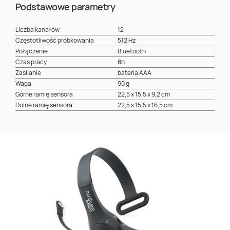
Podstawowe parametry
Liczba kanałów
12
Częstotliwość próbkowania
512 Hz
Połączenie
Bluetooth
Czas pracy
8h
Zasilanie
bateria AAA
Waga
90 g
Górne ramię sensora
22,5 x 15,5 x 9,2 cm
Dolne ramię sensora
22,5 x 15,5 x 16,5 cm