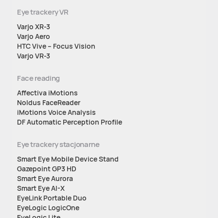
Eye trackery VR
Varjo XR-3
Varjo Aero
HTC Vive – Focus Vision
Varjo VR-3
Face reading
Affectiva iMotions
Noldus FaceReader
iMotions Voice Analysis
DF Automatic Perception Profile
Eye trackery stacjonarne
Smart Eye Mobile Device Stand
Gazepoint GP3 HD
Smart Eye Aurora
Smart Eye AI-X
EyeLink Portable Duo
EyeLogic LogicOne
EyeLogic Lite