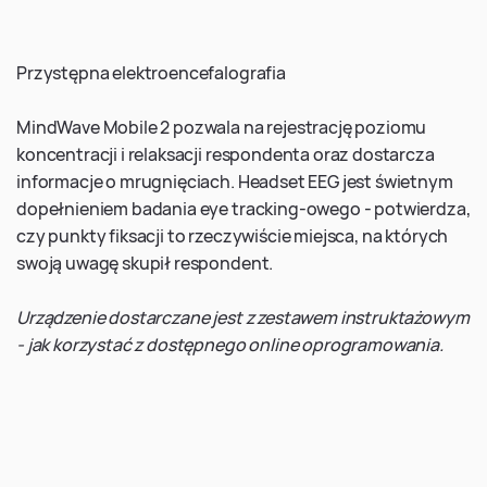
Przystępna elektroencefalografia
MindWave Mobile 2 pozwala na rejestrację poziomu
koncentracji i relaksacji respondenta oraz dostarcza
informacje o mrugnięciach. Headset EEG jest świetnym
dopełnieniem badania eye tracking-owego - potwierdza,
czy punkty fiksacji to rzeczywiście miejsca, na których
swoją uwagę skupił respondent.
Urządzenie dostarczane jest z zestawem instruktażowym
- jak korzystać z dostępnego online oprogramowania.