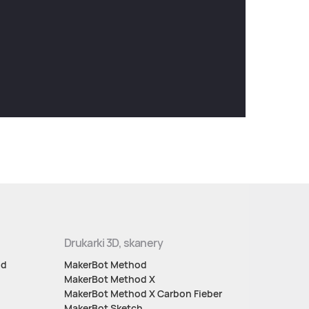
Drukarki 3D, skanery
nd
MakerBot Method
MakerBot Method X
MakerBot Method X Carbon Fieber
MakerBot Sketch