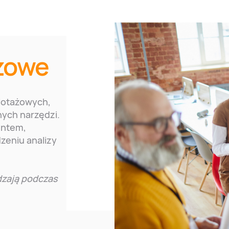
ażowe
lotażowych,
nych narzędzi.
entem,
eniu analizy
dzają podczas