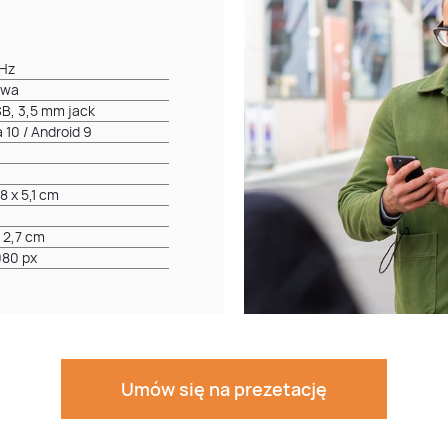
 Hz
owa
B, 3,5 mm jack
10 / Android 9
,8 x 5,1 cm
x 2,7 cm
080 px
Umów się na prezetację