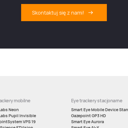
Skontaktuj się z nami!
rackery mobilne
Eye trackery stacjonarne
 Labs Neon
Smart Eye Mobile Device Sta
Labs Pupil Invisible
Gazepoint GP3 HD
ointSystem VPS 19
Smart Eye Aurora
Science ETVision
Smart Eye AI-X