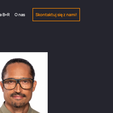
e B+R
e B+R
O nas
O nas
Skontaktuj się z nami!
Skontaktuj się z nami!