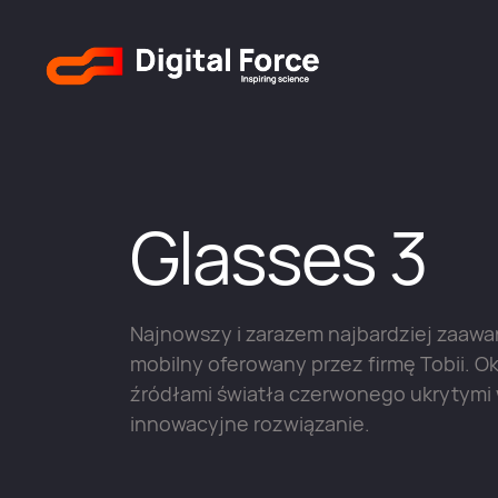
Glasses 3
Najnowszy i zarazem najbardziej zaaw
mobilny oferowany przez firmę Tobii. Ok
źródłami światła czerwonego ukrytymi
innowacyjne rozwiązanie.