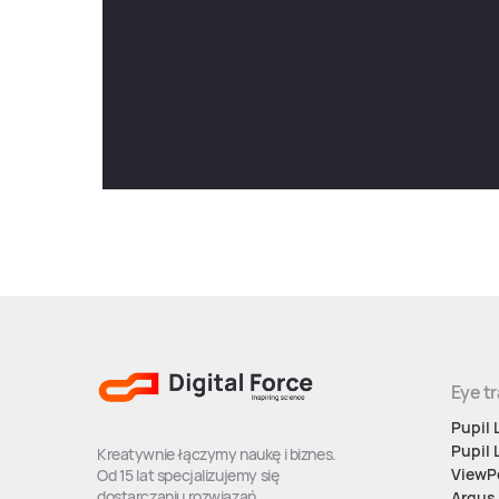
Eye t
Pupil
Pupil 
Kreatywnie łączymy naukę i biznes.
ViewP
Od 15 lat specjalizujemy się
dostarczaniu rozwiazań
Argus 