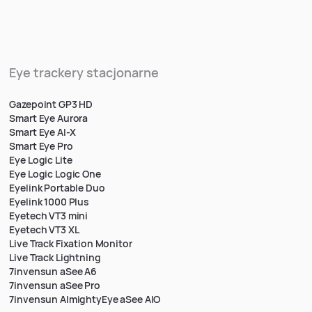
Eye trackery stacjonarne
Gazepoint GP3 HD
Smart Eye Aurora
Smart Eye AI-X
Smart Eye Pro
Eye Logic Lite
Eye Logic Logic One
Eyelink Portable Duo
Eyelink 1000 Plus
Eyetech VT3 mini
Eyetech VT3 XL
Live Track Fixation Monitor
Live Track Lightning
7invensun aSee A6
7invensun aSee Pro
7invensun AlmightyEye aSee AIO