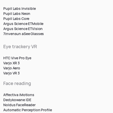
Pupil Labs Invisible
Pupil Labs Neon
Pupil Labs Core
Argus Science ETMobile
Argus Science ETVision
7invensun aSee Glasses
Eye trackery VR
HTC Vive Pro Eye
Varjo XR 3
Varjo Aero
Varjo VR 3
Face reading
Affectiva iMotions
Dedykowane IDE
Noldus FaceReader
Automatic Perception Profile