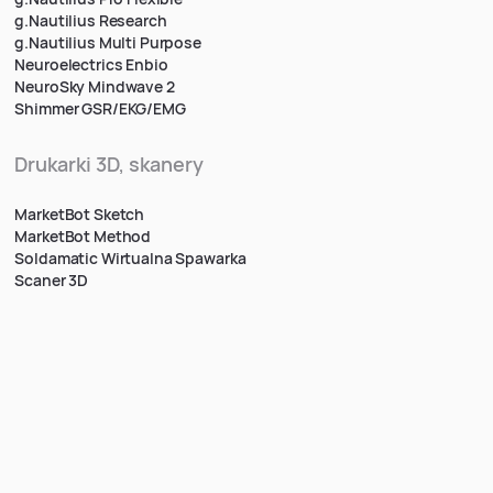
g.Nautilius Research
g.Nautilius Multi Purpose
Neuroelectrics Enbio
NeuroSky Mindwave 2
Shimmer GSR/EKG/EMG
Drukarki 3D, skanery
MarketBot Sketch
MarketBot Method
Soldamatic Wirtualna Spawarka
Scaner 3D