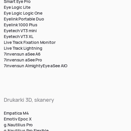
Smart Eye Pro
Eye Logic Lite
Eye Logic Logic One
Eyelink Portable Duo
Eyelink 1000 Plus
Eyetech VT3 mini
Eyetech VT3 XL
Live Track Fixation Monitor
Live Track Lightning
7invensun aSee A6
7invensun aSee Pro
7invensun AlmightyEye aSee AIO
Drukarki 3D, skanery
Empatica M4
Emotiv Epoc X
g.Nautilius Pro
g.Nautilius Pro Flexible