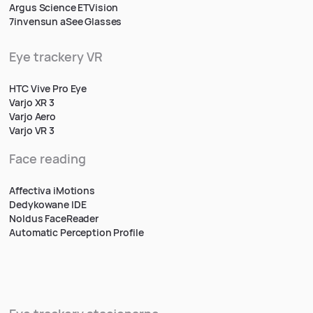
Argus Science ETVision
7invensun aSee Glasses
Eye trackery VR
HTC Vive Pro Eye
Varjo XR 3
Varjo Aero
Varjo VR 3
Face reading
Affectiva iMotions
Dedykowane IDE
Noldus FaceReader
Automatic Perception Profile