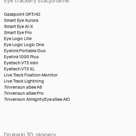
Eye trackery stacjonarne
Gazepoint GP3 HD
Smart Eye Aurora
Smart Eye AI-X
Smart Eye Pro
Eye Logic Lite
Eye Logic Logic One
Eyelink Portable Duo
Eyelink 1000 Plus
Eyetech VT3 mini
Eyetech VT3 XL
Live Track Fixation Monitor
Live Track Lightning
7invensun aSee A6
7invensun aSee Pro
7invensun AlmightyEye aSee AIO
Drukarki 3D, skanery