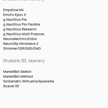
Empatica M4
Emotiv Epoc X
g.Nautilius Pro
g.Nautilius Pro Flexible
g.Nautilius Research
g.Nautilius Multi Purpose
Neuroelectrics Enbio
NeuroSky Mindwave 2
Shimmer GSR/EKG/EMG
Drukarki 3D, skanery
MarketBot Sketch
MarketBot Method
Soldamatic Wirtualna Spawarka
Scaner 3D