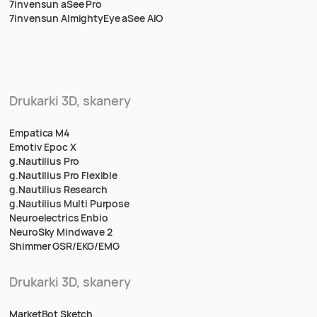
7invensun aSee Pro
7invensun AlmightyEye aSee AIO
Drukarki 3D, skanery
Empatica M4
Emotiv Epoc X
g.Nautilius Pro
g.Nautilius Pro Flexible
g.Nautilius Research
g.Nautilius Multi Purpose
Neuroelectrics Enbio
NeuroSky Mindwave 2
Shimmer GSR/EKG/EMG
Drukarki 3D, skanery
MarketBot Sketch