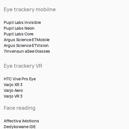
Eye trackery mobilne
Pupil Labs Invisible
Pupil Labs Neon
Pupil Labs Core
Argus Science ETMobile
Argus Science ETVision
7invensun aSee Glasses
Eye trackery VR
HTC Vive Pro Eye
Varjo XR 3
Varjo Aero
Varjo VR 3
Face reading
Affectiva iMotions
Dedykowane IDE